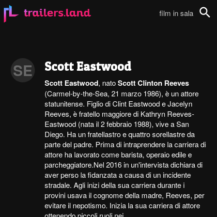
film in sala
Cerca
Scott Eastwood
SE
Scott Eastwood
, nato
Scott Clinton Reeves
(Carmel-by-the-Sea, 21 marzo 1986), è un attore
statunitense. Figlio di Clint Eastwood e Jacelyn
Reeves, è fratello maggiore di Kathryn Reeves-
Eastwood (nata il 2 febbraio 1988), vive a San
Diego. Ha un fratellastro e quattro sorellastre da
parte del padre. Prima di intraprendere la carriera di
attore ha lavorato come barista, operaio edile e
parcheggiatore.Nel 2016 in un'intervista dichiara di
aver perso la fidanzata a causa di un incidente
stradale. Agli inizi della sua carriera durante i
provini usava il cognome della madre, Reeves, per
evitare il nepotismo. Inizia la sua carriera di attore
ottenendo piccoli ruoli nei...