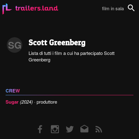
film in sala
Cerca
Scott Greenberg
SG
Lista di tutti i film a cui ha partecipato Scott
Greenberg
CREW
Sugar
(2024)
· produttore
Facebook
Instagram
Twitter
Email
RSS