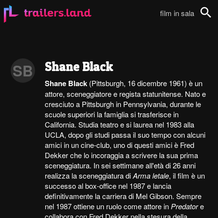
film in sala
Cerca
Shane Black
SB
Shane Black
(Pittsburgh, 16 dicembre 1961) è un
attore, sceneggiatore e regista statunitense. Nato e
cresciuto a Pittsburgh in Pennsylvania, durante le
scuole superiori la famiglia si trasferisce in
California. Studia teatro e si laurea nel 1983 alla
UCLA, dopo gli studi passa il suo tempo con alcuni
amici in un cine-club, uno di questi amici è Fred
Dekker che lo incoraggia a scrivere la sua prima
sceneggiatura. In sei settimane all'età di 26 anni
realizza la sceneggiatura di
Arma letale
, il film è un
successo al box-office nel 1987 e lancia
definitivamente la carriera di Mel Gibson. Sempre
nel 1987 ottiene un ruolo come attore in
Predator
e
collabora con Fred Dekker nella stesura della