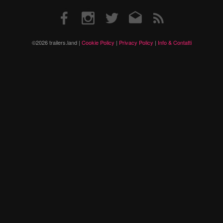
Facebook
Instagram
Twitter
Email
RSS
©2026 trailers.land |
Cookie Policy
|
Privacy Policy
|
Info & Contatti