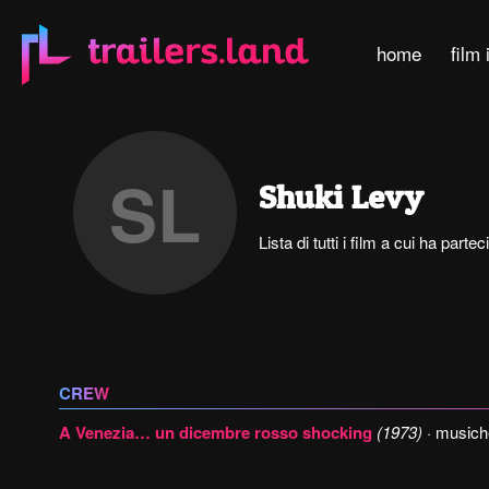
home
film 
SL
Shuki Levy
Lista di tutti i film a cui ha part
CREW
A Venezia… un dicembre rosso shocking
(1973)
· musich