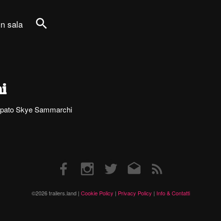
in sala
Cerca
i
rtecipato Skye Sammarchi
Facebook
Instagram
Twitter
Email
RSS
©2026 trailers.land |
Cookie Policy
|
Privacy Policy
|
Info & Contatti