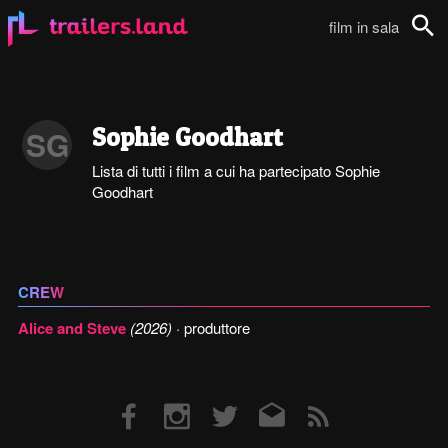
film in sala
Cerca
Sophie Goodhart
SG
Lista di tutti i film a cui ha partecipato Sophie
Goodhart
CREW
Alice and Steve
(2026)
· produttore
Facebook
Instagram
Twitter
Email
RSS