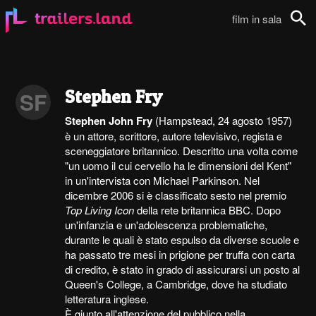
film in sala
Cerca
Stephen Fry
SF
Stephen John Fry
(Hampstead, 24 agosto 1957)
è un attore, scrittore, autore televisivo, regista e
sceneggiatore britannico. Descritto una volta come
"un uomo il cui cervello ha le dimensioni del Kent"
in un'intervista con Michael Parkinson. Nel
dicembre 2006 si è classificato sesto nel premio
Top Living Icon
della rete britannica BBC. Dopo
un'infanzia e un'adolescenza problematiche,
durante le quali è stato espulso da diverse scuole e
ha passato tre mesi in prigione per truffa con carta
di credito, è stato in grado di assicurarsi un posto al
Queen's College, a Cambridge, dove ha studiato
letteratura inglese.
È giunto all'attenzione del pubblico nella