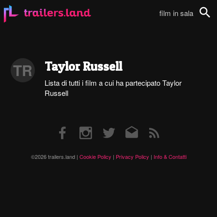
film in sala
Cerca
Taylor Russell
TR
Lista di tutti i film a cui ha partecipato Taylor
Russell
Facebook
Instagram
Twitter
Email
RSS
©2026 trailers.land |
Cookie Policy
|
Privacy Policy
|
Info & Contatti