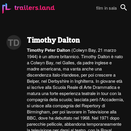
film in sala
Cerca
Timothy Dalton
TD
Timothy Peter Dalton
(Colwyn Bay, 21 marzo
1944) è un attore britannico. Timothy Dalton è nato
a Colwyn Bay, nel Galles, da padre inglese e
madre americana, ma vanta anche una
discendenza italo-irlandese, per poi crescere a
Belper, nel Derbyshire in Inghilterra. In giovane età
si iscrive alla Scuola Reale di Arte Drammatica e
matura una forte esperienza teatrale in tour con la
compagnia della scuola; lasciata però l'Accademia,
si unisce alla compagnia del Repertory di
Birmingham, per poi lavorare in Televisione alla
BBC, dove ha debuttato nel 1968. Nel 1971 dopo
parecchie pellicole, abbandona temporaneamente
la televisione per darsi al teatro, con la Royal