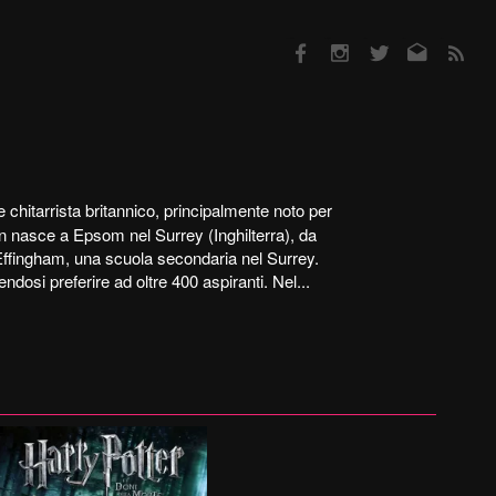
Facebook
Instagram
Twitter
Email
RSS
 chitarrista britannico, principalmente noto per
n nasce a Epsom nel Surrey (Inghilterra), da
Effingham, una scuola secondaria nel Surrey.
ndosi preferire ad oltre 400 aspiranti. Nel...