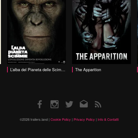
vai alla scheda
vai alla scheda
L’alba del Pianeta delle Scimmie
The Apparition
Facebook
Instagram
Twitter
Email
RSS
©2026 trailers.land |
Cookie Policy
|
Privacy Policy
|
Info & Contatti