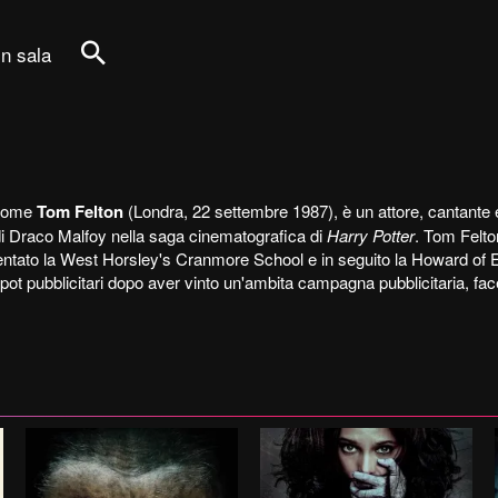
in sala
Cerca
 come
Tom Felton
(Londra, 22 settembre 1987), è un attore, cantante e
 di Draco Malfoy nella saga cinematografica di
Harry Potter
. Tom Felto
entato la West Horsley's Cranmore School e in seguito la Howard of 
 spot pubblicitari dopo aver vinto un'ambita campagna pubblicitaria, face