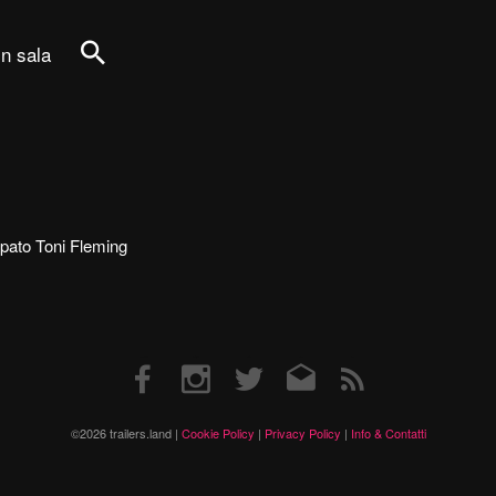
in sala
Cerca
ecipato Toni Fleming
Facebook
Instagram
Twitter
Email
RSS
©2026 trailers.land |
Cookie Policy
|
Privacy Policy
|
Info & Contatti