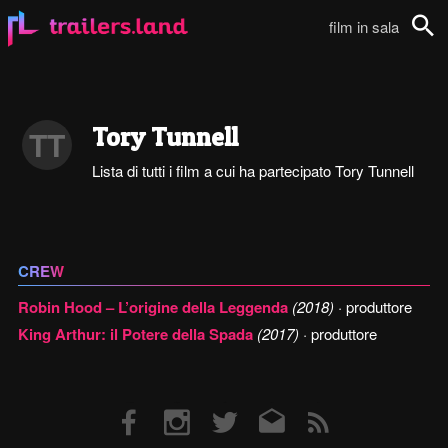
film in sala
Cerca
Tory Tunnell
TT
Lista di tutti i film a cui ha partecipato Tory Tunnell
CREW
Robin Hood – L’origine della Leggenda
(2018)
· produttore
King Arthur: il Potere della Spada
(2017)
· produttore
Facebook
Instagram
Twitter
Email
RSS