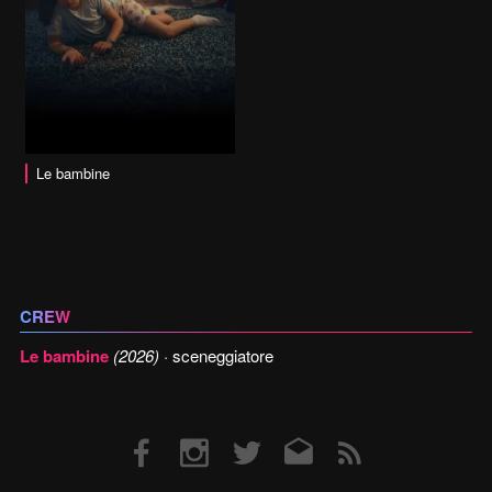
Le bambine
CREW
Le bambine
(2026)
· sceneggiatore
Facebook
Instagram
Twitter
Email
RSS