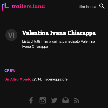
film in sala
Cerca
Valentina Ivana Chiarappa
VI
Lista di tutti i film a cui ha partecipato Valentina
Ivana Chiarappa
CREW
Un Altro Mondo
(2014)
· sceneggiatore
Facebook
Instagram
Twitter
Email
RSS