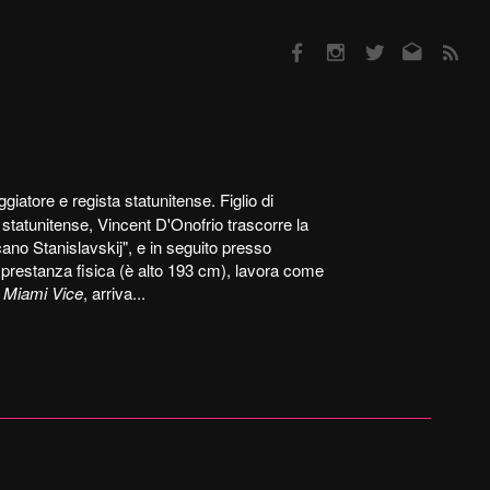
Facebook
Instagram
Twitter
Email
RSS
iatore e regista statunitense. Figlio di
a statunitense, Vincent D'Onofrio trascorre la
icano Stanislavskij", e in seguito presso
a prestanza fisica (è alto 193 cm), lavora come
i
Miami Vice
, arriva...