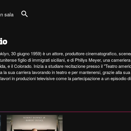
in sala
Cerca
io
klyn, 30 giugno 1959) è un attore, produttore cinematografico, scenegg
unitense figlio di immigrati siciliani, e di Phillys Meyer, una camerier
rida, e il Colorado. Inizia a studiare recitazione presso il "Teatro amer
ia la sua carriera lavorando in teatro e per mantenersi, grazie alla su
 lavori in produzioni televisive come la partecipazione a un episodio d