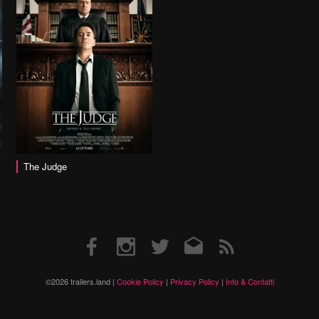
The Judge
Facebook
Instagram
Twitter
Email
RSS
©2026 trailers.land |
Cookie Policy
|
Privacy Policy
|
Info & Contatti