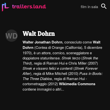
film in sala
Cerca
Walt Dohrn
WD
Walter Jonathan Dohrn
, conosciuto come
Walt
Dohrn
(Contea di Orange (California), 5 dicembre
1970), è un attore, comico, sceneggiatore e
doppiatore statunitense.
Shrek terzo
(
Shrek the
Third
), regia di Raman Hui e Chris Miller (2007)
Shrek e vissero felici e contenti
(
Shrek Forever
After
), regia di Mike Mitchell (2010)
Puss in Boots:
The Three Diablos
, regia di Raman Hui -
cortometraggio (2012)
Wikimedia Commons
contiene immagini o altri...