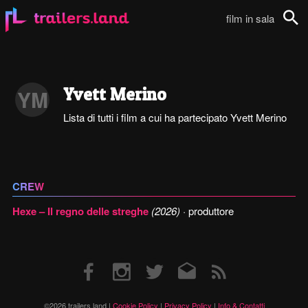
film in sala
Cerca
Yvett Merino
YM
Lista di tutti i film a cui ha partecipato Yvett Merino
CREW
Hexe – Il regno delle streghe
(2026)
· produttore
Facebook
Instagram
Twitter
Email
RSS
©2026 trailers.land |
Cookie Policy
|
Privacy Policy
|
Info & Contatti