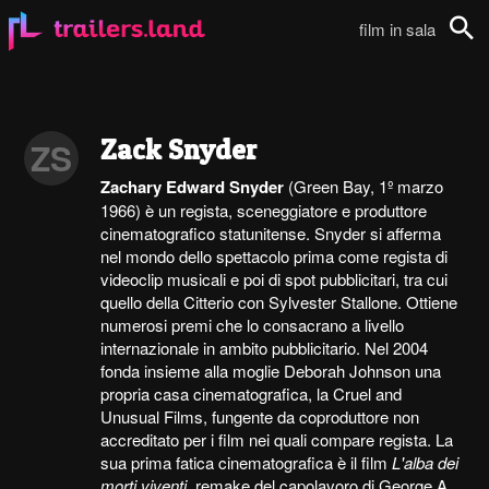
film in sala
Cerca
Zack Snyder
ZS
Zachary Edward Snyder
(Green Bay, 1º marzo
1966) è un regista, sceneggiatore e produttore
cinematografico statunitense. Snyder si afferma
nel mondo dello spettacolo prima come regista di
videoclip musicali e poi di spot pubblicitari, tra cui
quello della Citterio con Sylvester Stallone. Ottiene
numerosi premi che lo consacrano a livello
internazionale in ambito pubblicitario. Nel 2004
fonda insieme alla moglie Deborah Johnson una
propria casa cinematografica, la Cruel and
Unusual Films, fungente da coproduttore non
accreditato per i film nei quali compare regista. La
sua prima fatica cinematografica è il film
L'alba dei
morti viventi
, remake del capolavoro di George A.