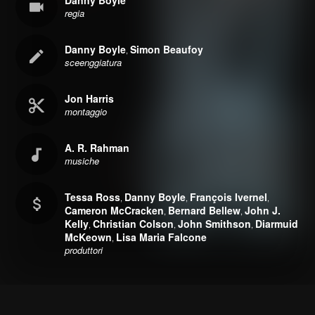
Danny Boyle
regia
Danny Boyle
Simon Beaufoy
,
sceenggiatura
Jon Harris
montaggio
A. R. Rahman
musiche
Tessa Ross
Danny Boyle
François Ivernel
,
,
,
Cameron McCracken
Bernard Bellew
John J.
,
,
Kelly
Christian Colson
John Smithson
Diarmuid
,
,
,
McKeown
Lisa Maria Falcone
,
produttori