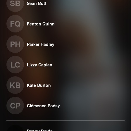
SB
Sean Bott
FQ
Fenton Quinn
PH
Parker Hadley
LC
Lizzy Caplan
KB
Kate Burton
CP
Clémence Poésy