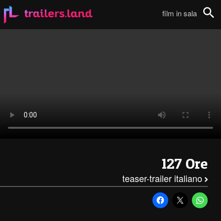
127 Ore: Teaser Trailer Italiano111
film in sala
Cerca
127 Ore
teaser-trailer italiano