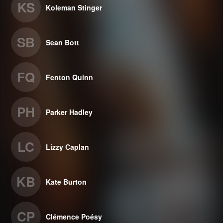
KS
Koleman Stinger
SB
Sean Bott
FQ
Fenton Quinn
PH
Parker Hadley
LC
Lizzy Caplan
KB
Kate Burton
CP
Clémence Poésy