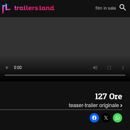
127 Ore: Teaser Trailer111
film in sala
Cerca
127 Ore
teaser-trailer originale