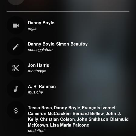
Danny Boyle
regia
Danny Boyle
Simon Beaufoy
,
sceenggiatura
Jon Harris
montaggio
A. R. Rahman
musiche
Tessa Ross
Danny Boyle
François Ivernel
,
,
,
Cameron McCracken
Bernard Bellew
John J.
,
,
Kelly
Christian Colson
John Smithson
Diarmuid
,
,
,
McKeown
Lisa Maria Falcone
,
produttori