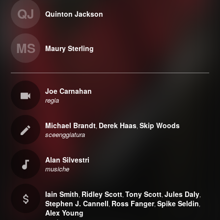
QJ
Quinton Jackson
MS
Maury Sterling
Joe Carnahan
regia
Michael Brandt
Derek Haas
Skip Woods
,
,
sceenggiatura
Alan Silvestri
musiche
Iain Smith
Ridley Scott
Tony Scott
Jules Daly
,
,
,
,
Stephen J. Cannell
Ross Fanger
Spike Seldin
,
,
,
Alex Young