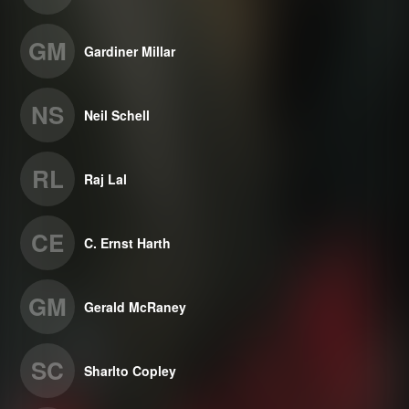
GM
Gardiner Millar
NS
Neil Schell
RL
Raj Lal
CE
C. Ernst Harth
GM
Gerald McRaney
SC
Sharlto Copley