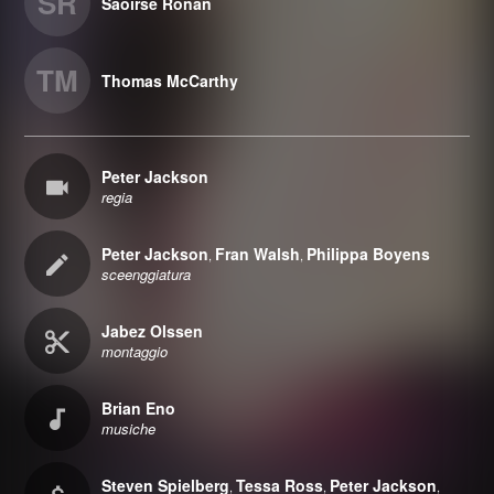
SR
Saoirse Ronan
TM
Thomas McCarthy
Peter Jackson
regia
Peter Jackson
Fran Walsh
Philippa Boyens
,
,
sceenggiatura
Jabez Olssen
montaggio
Brian Eno
musiche
Steven Spielberg
Tessa Ross
Peter Jackson
,
,
,