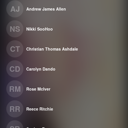
AJ
Andrew James Allen
NS
Nikki SooHoo
CT
Christian Thomas Ashdale
CD
Carolyn Dando
RM
Rose McIver
RR
Reece Ritchie