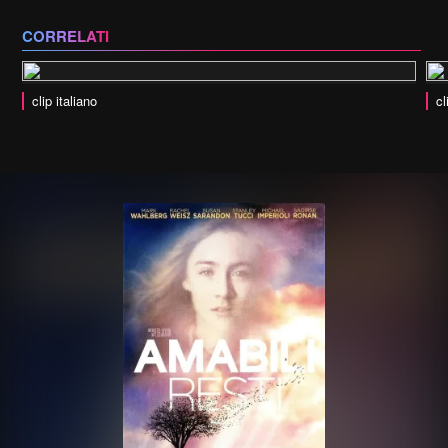
CORRELATI
clip italiano
cl