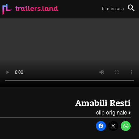
Amabili Resti: Clip ‘Sei Bellissima’111
film in sala
Cerca
Amabili Resti
clip originale