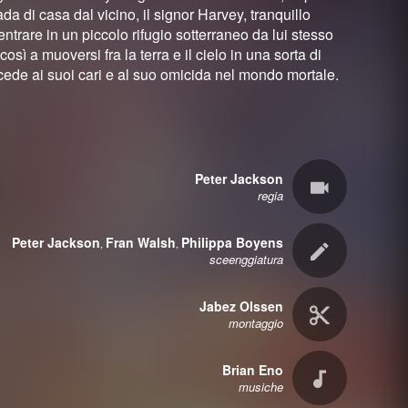
da di casa dal vicino, il signor Harvey, tranquillo
trare in un piccolo rifugio sotterraneo da lui stesso
osì a muoversi fra la terra e il cielo in una sorta di
ccede ai suoi cari e al suo omicida nel mondo mortale.
Peter Jackson
regia
Peter Jackson
Fran Walsh
Philippa Boyens
,
,
sceenggiatura
Jabez Olssen
montaggio
Brian Eno
musiche