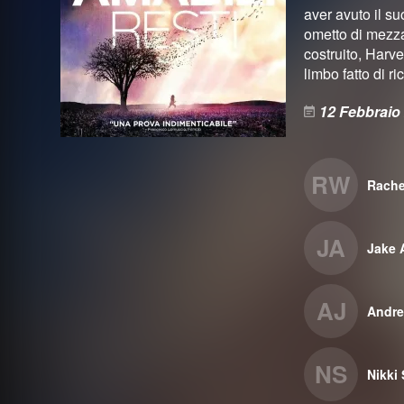
aver avuto il su
ometto di mezza
costruito, Harve
limbo fatto di r
12 Febbraio
RW
Rache
JA
Jake 
AJ
Andre
NS
Nikki