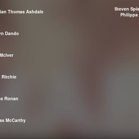
Steven Spi
tian Thomas Ashdale
Philippa
yn Dando
McIver
 Ritchie
se Ronan
as McCarthy