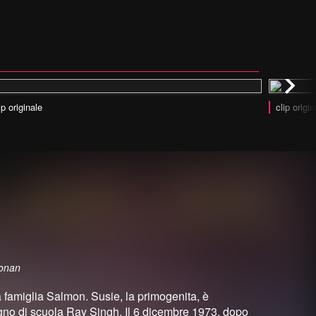
ip originale
clip origin
Ronan
la famiglia Salmon. Susie, la primogenita, è
no di scuola Ray Singh. Il 6 dicembre 1973, dopo