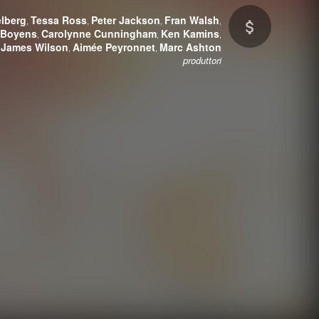
elberg
Tessa Ross
Peter Jackson
Fran Walsh
,
,
,
,
 Boyens
Carolynne Cunningham
Ken Kamins
,
,
,
James Wilson
Aimée Peyronnet
Marc Ashton
,
,
produttori