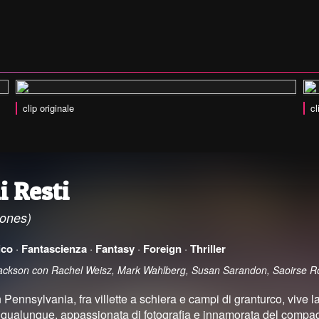
clip originale
cl
i Resti
Bones)
ico
·
Fantascienza
·
Fantasy
·
Foreign
·
Thriller
 Jackson con Rachel Weisz, Mark Wahlberg, Susan Sarandon, Saoirse 
 Pennsylvania, fra villette a schiera e campi di granturco, vive 
qualunque, appassionata di fotografia e innamorata del compag