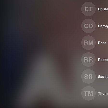
CT
Chris
CD
Carol
RM
Rose 
RR
Reece
SR
Saoir
TM
Thom