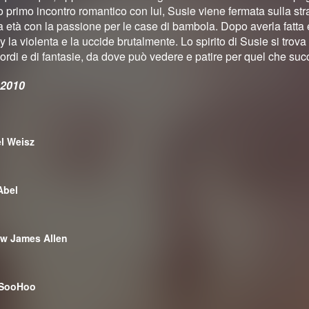
o primo incontro romantico con lui, Susie viene fermata sulla stra
 età con la passione per le case di bambola. Dopo averla fatta en
y la violenta e la uccide brutalmente. Lo spirito di Susie si trova c
icordi e di fantasie, da dove può vedere e patire per quel che su
 2010
l Weisz
Abel
w James Allen
 SooHoo