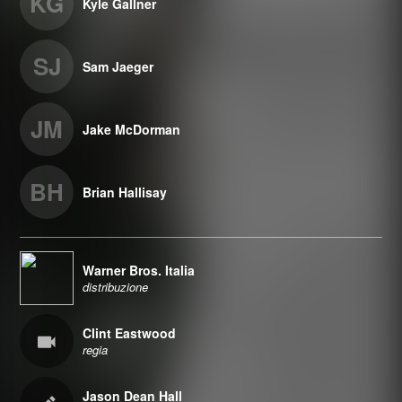
KG
Kyle Gallner
SJ
Sam Jaeger
JM
Jake McDorman
BH
Brian Hallisay
Warner Bros. Italia
distribuzione
Clint Eastwood
regia
Jason Dean Hall