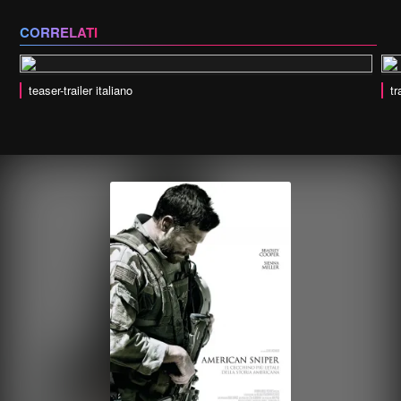
CORRELATI
teaser-trailer italiano
tr