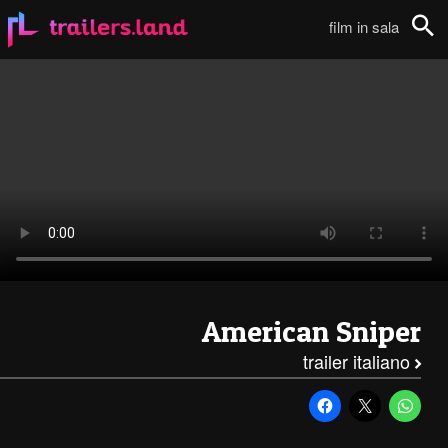
American Sniper: Full Trailer Italiano111
film in sala
Cerca
American Sniper
trailer italiano