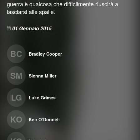
guerra è qualcosa che difficilmente riuscirà a
lasciarsi alle spalle.
01 Gennaio 2015
BC
Bradley Cooper
SM
Sienna Miller
LG
Luke Grimes
KO
Keir O’Donnell