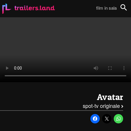
Avatar: Spot TV – Special Edition111
film in sala
Cerca
Avatar
spot-tv originale