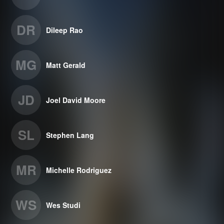
DR
Dileep Rao
MG
Matt Gerald
JD
Joel David Moore
SL
Stephen Lang
MR
Michelle Rodriguez
WS
Wes Studi