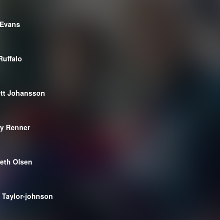
 Evans
Ruffalo
ett Johansson
y Renner
beth Olsen
 Taylor-johnson