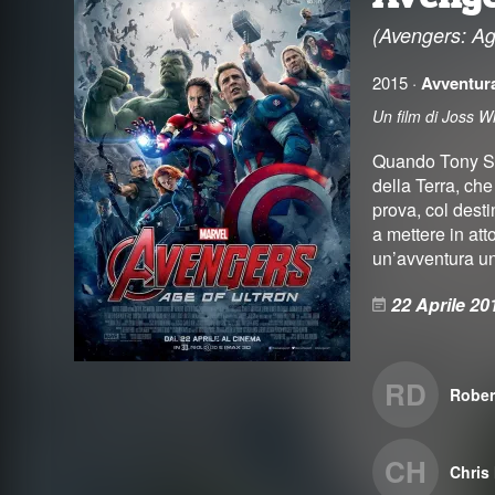
(Avengers: Ag
2015 ·
Avventur
Un film di Joss 
Quando Tony Sta
della Terra, ch
prova, col desti
a mettere in att
un’avventura un
22 Aprile 20
RD
Rober
CH
Chris