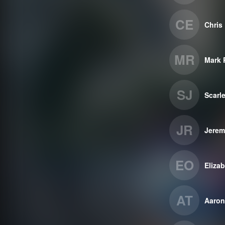
CE
Chris
MR
Mark 
SJ
Scarl
JR
Jerem
EO
Eliza
AT
Aaron