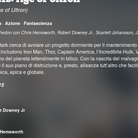
e of Ultron)
a
·
Azione
·
Fantascienza
Whedon con Chris Hemsworth, Robert Downey Jr., Scarlett Johansson,
rk cerca di avviare un progetto dormiente per il mantenimento de
e includono Iron Man, Thor, Captain America, l’Incredibile Hulk
no del pianeta letteralmente in bilico. Con la nascita del malvag
o il suo piano di distruzione e, presto, alleanze tutt’altro che faci
ica, epica e globale.
15
t Downey Jr
 Hemsworth