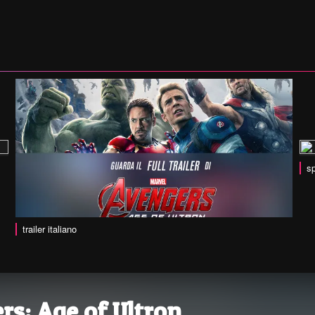
sp
trailer italiano
rs: Age of Ultron