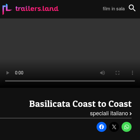
Basilicata Coast to Coast: Post Scriptum Trailer111
film in sala
Cerca
Basilicata Coast to Coast
speciali italiano