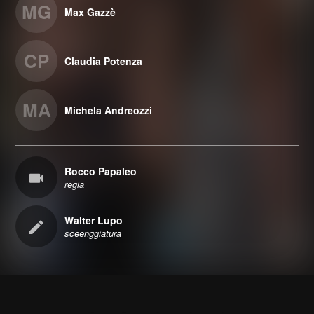
MG
Max Gazzè
CP
Claudia Potenza
MA
Michela Andreozzi
Rocco Papaleo
regia
Walter Lupo
sceenggiatura
Facebook
Instagram
Twitter
Email
RSS