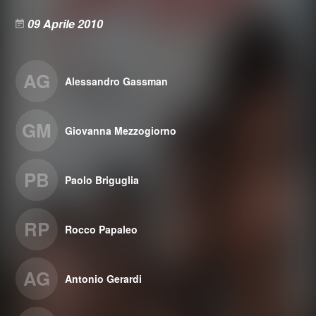
09 Aprile 2010
AG
Alessandro Gassman
GM
Giovanna Mezzogiorno
PB
Paolo Briguglia
RP
Rocco Papaleo
AG
Antonio Gerardi