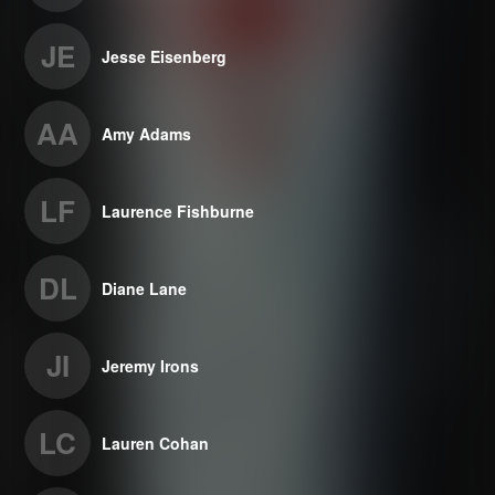
JE
Jesse Eisenberg
AA
Amy Adams
LF
Laurence Fishburne
DL
Diane Lane
JI
Jeremy Irons
LC
Lauren Cohan