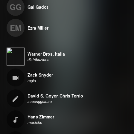
GG
Gal Gadot
EM
Ezra Miller
Warner Bros. Italia
distribuzione
Zack Snyder
regia
David S. Goyer
Chris Terrio
,
sceenggiatura
Hans Zimmer
musiche