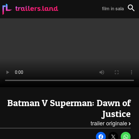
Batman v Superman – Dawn of Justice: Primo Trailer111
film in sala
Cerca
Batman V Superman: Dawn of
Justice
trailer originale