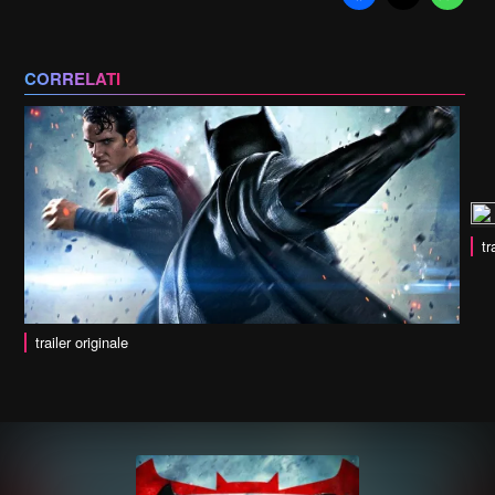
CORRELATI
tr
trailer originale