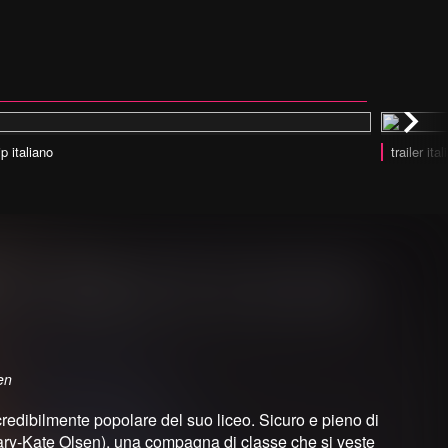
ip italiano
trailer ita
en
incredibilmente popolare del suo liceo. Sicuro e pieno di
ary-Kate Olsen), una compagna di classe che si veste