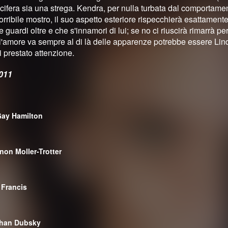
cifera sia una strega. Kendra, per nulla turbata dal comportamen
orribile mostro, il suo aspetto esteriore rispecchierà esattamen
guardi oltre e che s'innamori di lui; se no ci riuscirà rimarrà p
l'amore va sempre al di là delle apparenze potrebbe essere L
 prestato attenzione.
011
Gay Hamilton
non Moller-Trotter
 Francis
han Dubsky