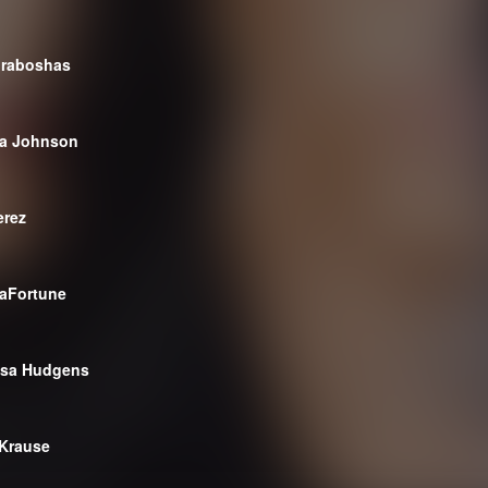
Graboshas
a Johnson
erez
aFortune
ssa Hudgens
 Krause