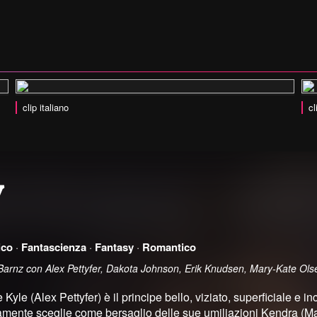
clip italiano
cl
y
ico
·
Fantascienza
·
Fantasy
·
Romantico
 Barnz con Alex Pettyfer, Dakota Johnson, Erik Knudsen, Mary-Kate Ols
e Kyle (Alex Pettyfer) è il principe bello, viziato, superficiale e 
amente sceglie come bersaglio delle sue umiliazioni Kendra (M