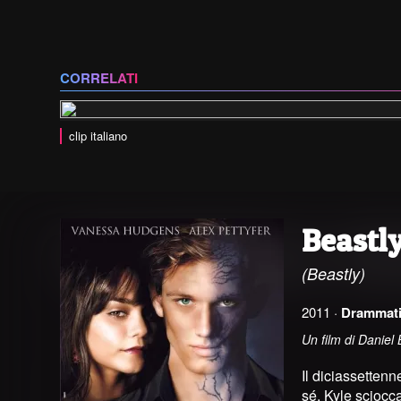
CORRELATI
clip italiano
Beastl
(Beastly)
2011 ·
Drammat
Un film di Daniel
Il diciassettenn
sé, Kyle sciocc