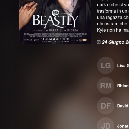
dark e che si vo
trasforma in un 
una ragazza che 
dimostrare che 
Kyle non ha mai
24 Giugno 2
LG
Lisa 
RM
Rhian
DF
David
JD
Jonat