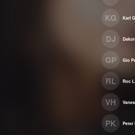
KG
Karl 
DJ
Dakot
GP
Gio P
RL
Roc L
VH
Vane
PK
Peter