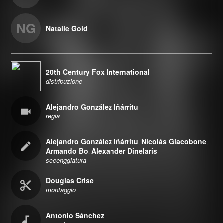
NG
Natalie Gold
20th Century Fox International
distribuzione
Alejandro González Iñárritu
regia
Alejandro González Iñárritu
Nicolás Giacobone
,
,
Armando Bo
Alexander Dinelaris
,
sceenggiatura
Douglas Crise
montaggio
Antonio Sánchez