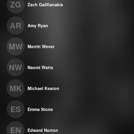
ZG
Zach Galifianakis
AR
Amy Ryan
MW
Merritt Wever
NW
Naomi Watts
MK
Michael Keaton
ES
Emma Stone
EN
Edward Norton