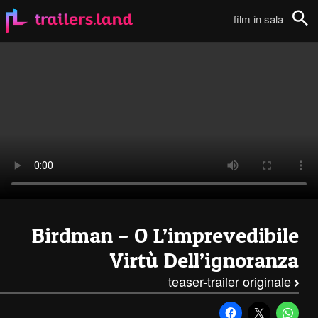
Birdman: Teaser Trailer111
film in sala
Cerca
Birdman – O L’imprevedibile
Virtù Dell’ignoranza
teaser-trailer originale