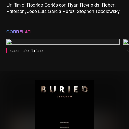
Un film di Rodrigo Cortés con Ryan Reynolds, Robert
Paterson, José Luis García Pérez, Stephen Tobolowsky
CORRELATI
teaser-trailer italiano
tr