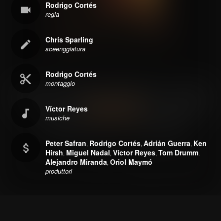
Rodrigo Cortés
regia
Chris Sparling
sceenggiatura
Rodrigo Cortés
montaggio
Víctor Reyes
musiche
Peter Safran
Rodrigo Cortés
Adrián Guerra
Ken
,
,
,
Hirsh
Miguel Nadal
Víctor Reyes
Tom Drumm
,
,
,
,
Alejandro Miranda
Oriol Maymó
,
produttori