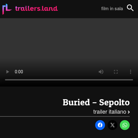
Buried – Sepolto: Secondo Full Trailer Italiano111
film in sala
Cerca
Buried – Sepolto
trailer italiano