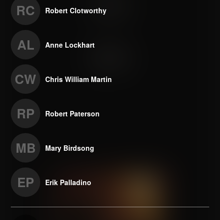
RC
Robert Clotworthy
AL
Anne Lockhart
CW
Chris William Martin
RP
Robert Paterson
MB
Mary Birdsong
EP
Erik Palladino