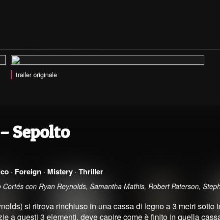
trailer originale
– Sepolto
ico
·
Foreign
·
Mistery
·
Thriller
go Cortés con Ryan Reynolds, Samantha Mathis, Robert Paterson, Ste
lds) si ritrova rinchiuso in una cassa di legno a 3 metri sotto t
ie a questi 3 elementi, deve capire come è finito in quella cassa