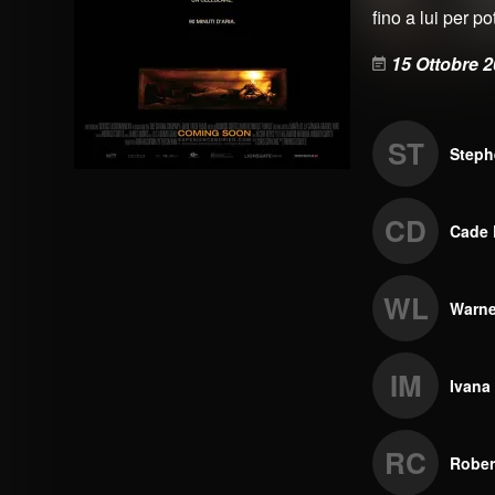
fino a lui per p
15 Ottobre 
ST
Steph
CD
Cade 
WL
Warne
IM
Ivana
RC
Rober