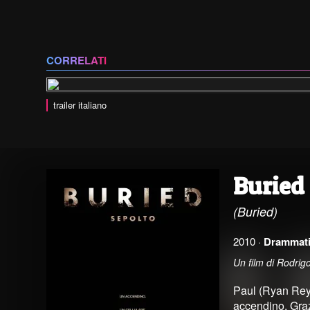
CORRELATI
trailer italiano
Buried 
(Buried)
2010 ·
Drammat
Un film di Rodri
Paul (Ryan Reyno
accendino. Graz