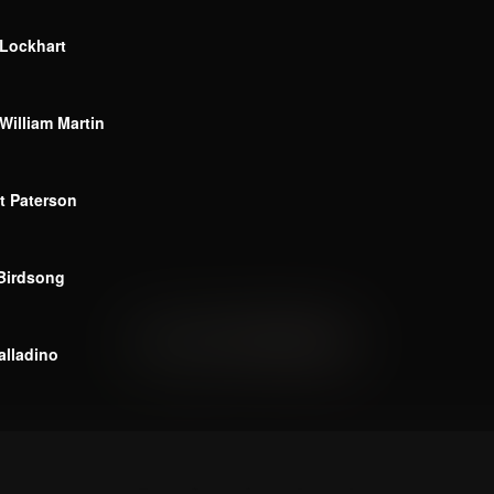
Lockhart
William Martin
t Paterson
Birdsong
alladino
Facebook
Instagram
Twitter
Email
RSS