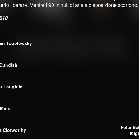
oterlo liberare. Mentre i 90 minuti di aria a disposizione scorrono
2010
en Tobolowsky
Dundish
r Loughlin
 Miño
Peter Sa
t Clotworthy
Mig