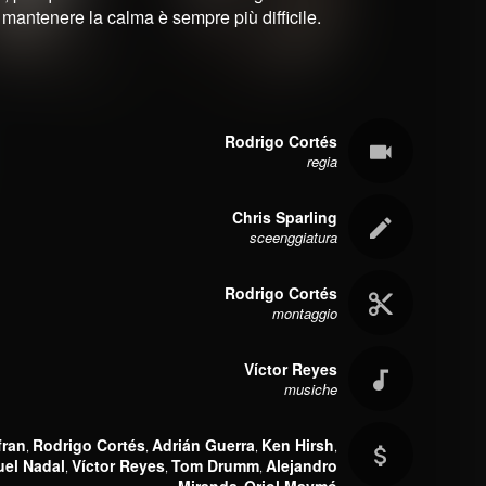
, mantenere la calma è sempre più difficile.
Rodrigo Cortés
regia
Chris Sparling
sceenggiatura
Rodrigo Cortés
montaggio
Víctor Reyes
musiche
fran
Rodrigo Cortés
Adrián Guerra
Ken Hirsh
,
,
,
,
uel Nadal
Víctor Reyes
Tom Drumm
Alejandro
,
,
,