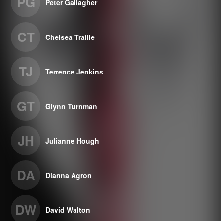
PG
Peter Gallagher
CT
Chelsea Traille
TJ
Terrence Jenkins
GT
Glynn Turnman
JH
Julianne Hough
DA
Dianna Agron
DW
David Walton