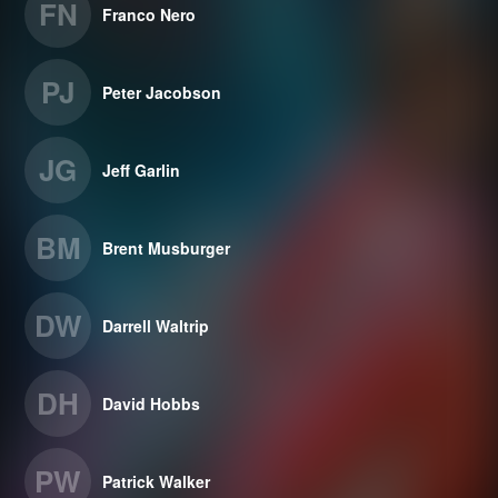
FN
Franco Nero
PJ
Peter Jacobson
JG
Jeff Garlin
BM
Brent Musburger
DW
Darrell Waltrip
DH
David Hobbs
PW
Patrick Walker