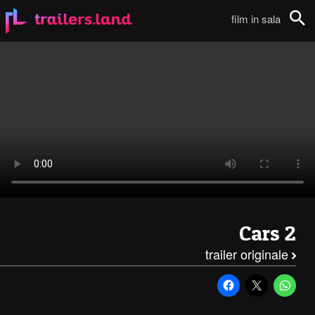
Cars 2: Announcement Trailer111
film in sala
Cerca
Cars 2
trailer originale