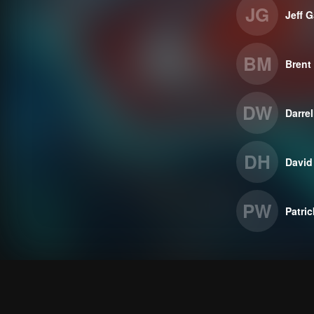
JG
Jeff G
BM
Brent
DW
Darrel
DH
David
PW
Patri