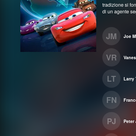
tradizione si fo
di un agente se
JM
Joe M
VR
Vanes
LT
Larry
FN
Franc
PJ
Peter