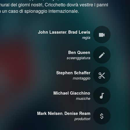
rai dei giorni nostri, Cricchetto dovrà vestire i panni
n un caso di spionaggio internazionale.
John Lasseter
Brad Lewis
,
regia
Ben Queen
sceenggiatura
Stephen Schaffer
montaggio
Michael Giacchino
musiche
Mark Nielsen
Denise Ream
,
produttori