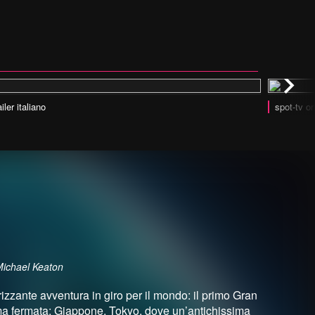
ailer italiano
spot-tv or
Michael Keaton
zzante avventura in giro per il mondo: il primo Gran
rima fermata: Giappone, Tokyo, dove un’antichissima