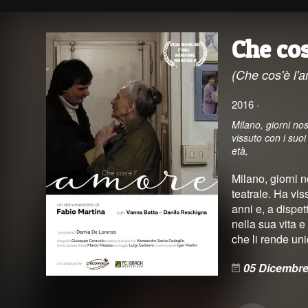
Che cos
(Che cos'è l'
2016 ·
Milano, giorni nos
vissuto con i suo
età,
Milano, giorni n
teatrale. Ha vi
anni e, a dispet
nella sua vita e
che li rende un
05 Dicembre