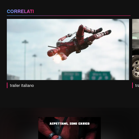
CORRELATI
trailer italiano
tr