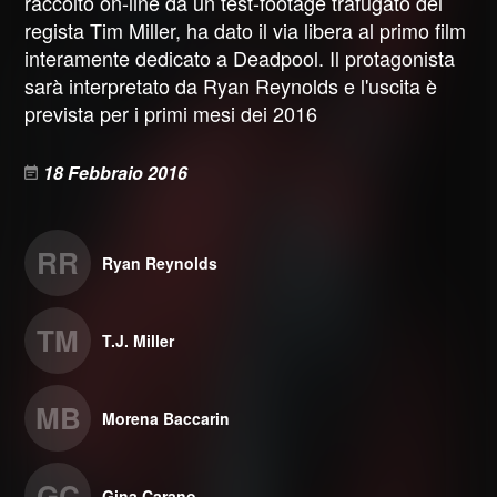
raccolto on-line da un test-footage trafugato del
regista Tim Miller, ha dato il via libera al primo film
interamente dedicato a Deadpool. Il protagonista
sarà interpretato da Ryan Reynolds e l'uscita è
prevista per i primi mesi dei 2016
18 Febbraio 2016
RR
Ryan Reynolds
TM
T.J. Miller
MB
Morena Baccarin
GC
Gina Carano