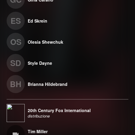
ES
Ed Skrein
OS
Olesia Shewchuk
SD
Style Dayne
BH
Brianna Hildebrand
20th Century Fox International
distribuzione
Tim Miller