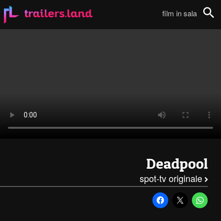
Deadpool: Spot TV – Super Bowl111
film in sala
Cerca
Deadpool
spot-tv originale