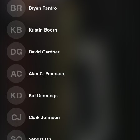
BR
Bryan Renfro
KB
Kristin Booth
DG
David Gardner
AC
Alan C. Peterson
KD
Kat Dennings
CJ
Clark Johnson
SO
Sandra Oh