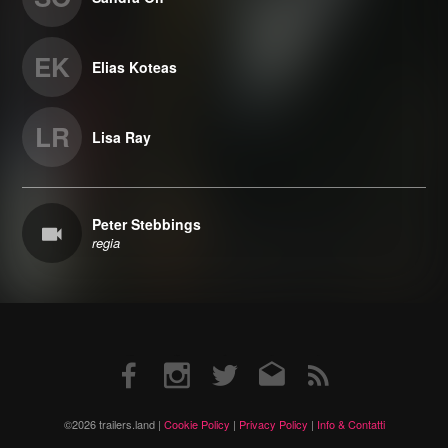
EK
Elias Koteas
LR
Lisa Ray
Peter Stebbings
regia
Facebook
Instagram
Twitter
Email
RSS
©2026 trailers.land |
Cookie Policy
|
Privacy Policy
|
Info & Contatti