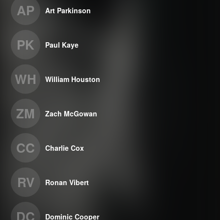
AP
Art Parkinson
PK
Paul Kaye
WH
William Houston
ZM
Zach McGowan
CC
Charlie Cox
RV
Ronan Vibert
DC
Dominic Cooper