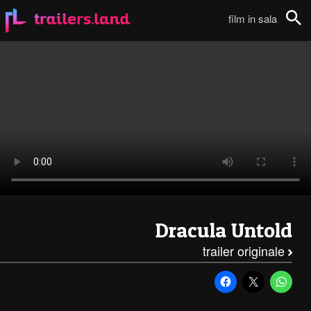
Dracula Untold: Primo Trailer111
film in sala
Cerca
Dracula Untold
trailer originale