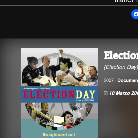
Electi
(Election Day
2007 ·
Document
10 Marzo 20