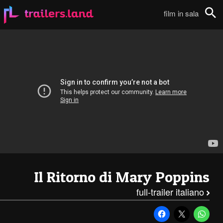
Full trailer italiano per Il Ritorno di Mary Poppins111
film in sala
Cerca
Il Ritorno di Mary Poppins
full-trailer italiano