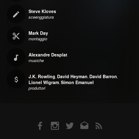
Steve Kloves
sceenggiatura
Mark Day
montaggio
Alexandre Desplat
musiche
J.K. Rowling
David Heyman
David Barron
,
,
,
Lionel Wigram
Simon Emanuel
,
produttori
Facebook
Instagram
Twitter
Email
RSS