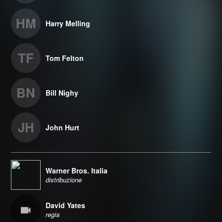
HM
Harry Melling
TF
Tom Felton
BN
Bill Nighy
JH
John Hurt
Warner Bros. Italia
distribuzione
David Yates
regia