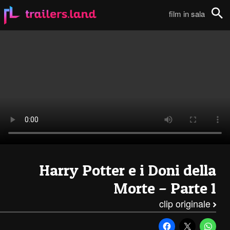
Harry Potter e i Doni della Morte – Parte 1: Clip – Uccidere Harry Potter111
film in sala
Cerca
Harry Potter e i Doni della
Morte – Parte 1
clip originale