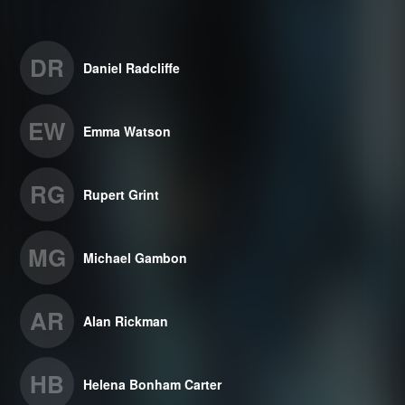
DR
Daniel Radcliffe
EW
Emma Watson
RG
Rupert Grint
MG
Michael Gambon
AR
Alan Rickman
HB
Helena Bonham Carter