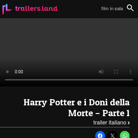
Harry Potter e i Doni della Morte – Parte 1: Full Trailer Italiano111
film in sala
Cerca
Harry Potter e i Doni della
Morte – Parte 1
trailer italiano