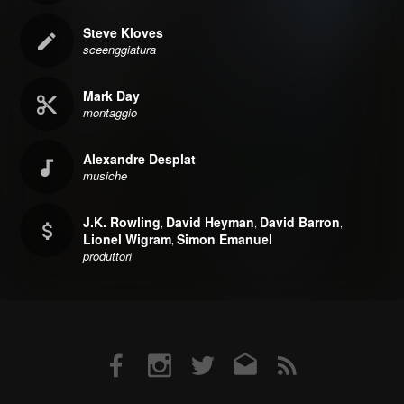
Steve Kloves
sceenggiatura
Mark Day
montaggio
Alexandre Desplat
musiche
J.K. Rowling
David Heyman
David Barron
,
,
,
Lionel Wigram
Simon Emanuel
,
produttori
Facebook
Instagram
Twitter
Email
RSS