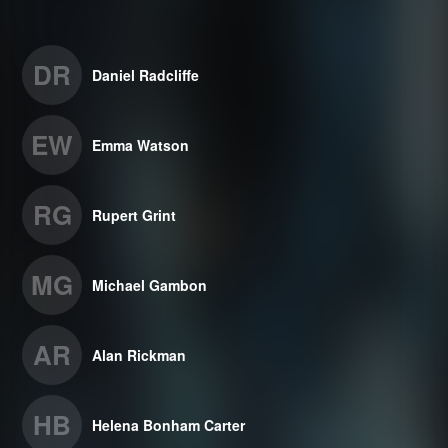
DR
Daniel Radcliffe
EW
Emma Watson
RG
Rupert Grint
MG
Michael Gambon
AR
Alan Rickman
HB
Helena Bonham Carter