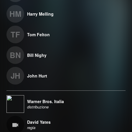
HM
Harry Melling
TF
Tom Felton
BN
Bill Nighy
JH
John Hurt
Warner Bros. Italia
distribuzione
David Yates
regia