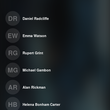
DR
Daniel Radcliffe
EW
Emma Watson
RG
Rupert Grint
MG
Michael Gambon
AR
Alan Rickman
HB
Helena Bonham Carter