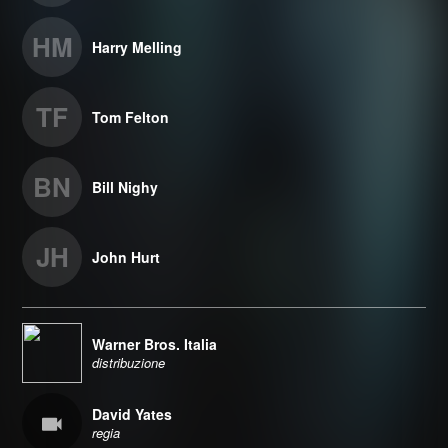
HM
Harry Melling
TF
Tom Felton
BN
Bill Nighy
JH
John Hurt
Warner Bros. Italia
distribuzione
David Yates
regia