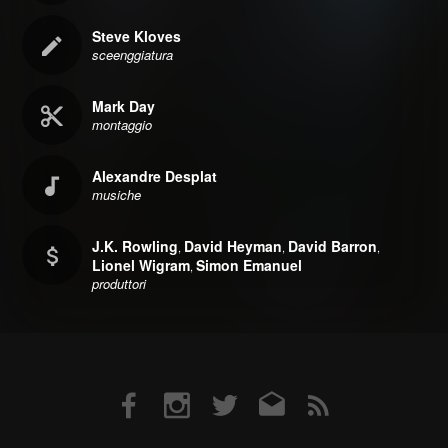
Steve Kloves
sceenggiatura
Mark Day
montaggio
Alexandre Desplat
musiche
J.K. Rowling
David Heyman
David Barron
,
,
,
Lionel Wigram
Simon Emanuel
,
produttori
Facebook
Instagram
Twitter
Email
RSS