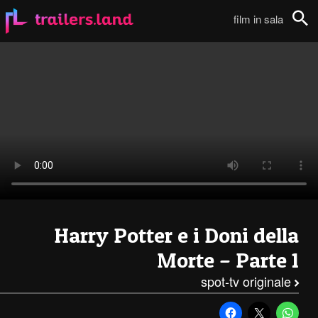
Harry Potter e i Doni della Morte – Parte I: Spot TV – 5111
film in sala
Cerca
Harry Potter e i Doni della
Morte – Parte 1
spot-tv originale