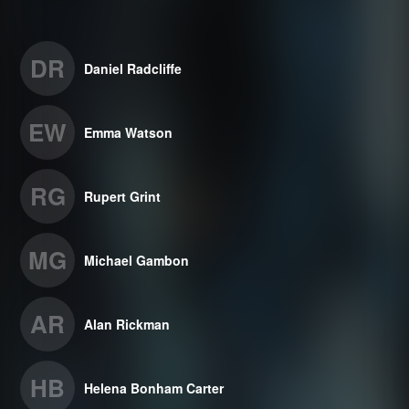
DR
Daniel Radcliffe
EW
Emma Watson
RG
Rupert Grint
MG
Michael Gambon
AR
Alan Rickman
HB
Helena Bonham Carter