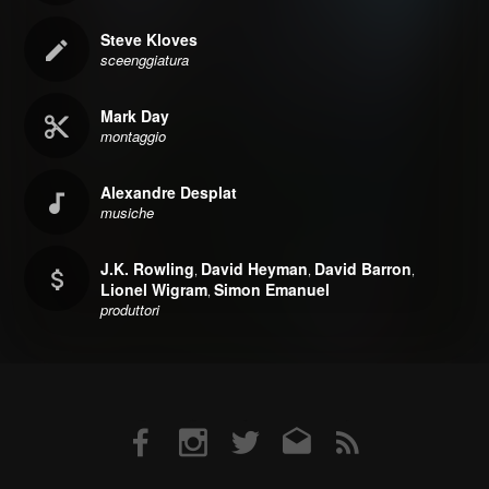
Steve Kloves
sceenggiatura
Mark Day
montaggio
Alexandre Desplat
musiche
J.K. Rowling
David Heyman
David Barron
,
,
,
Lionel Wigram
Simon Emanuel
,
produttori
Facebook
Instagram
Twitter
Email
RSS