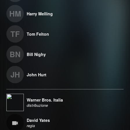
HM
Harry Melling
TF
Tom Felton
BN
Bill Nighy
JH
John Hurt
Warner Bros. Italia
distribuzione
David Yates
regia