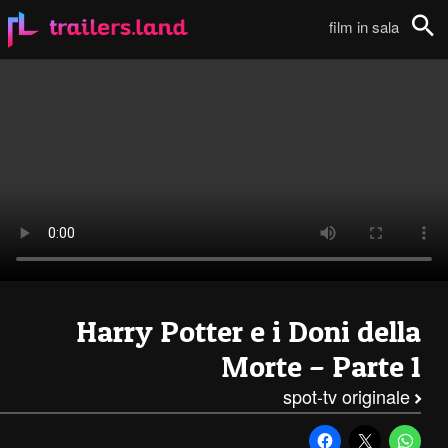
Harry Potter e i Doni della Morte – Parte I: Spot TV – 8111
film in sala
Cerca
Harry Potter e i Doni della
Morte – Parte 1
spot-tv originale