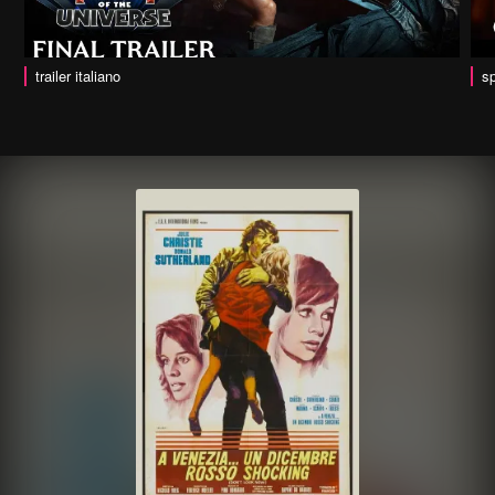
trailer italiano
sp