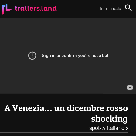
He-Man e i dominatori dell’universo – Spot TV italiano111
film in sala
Cerca
A Venezia… un dicembre rosso
shocking
spot-tv italiano