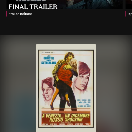
trailer italiano
sp