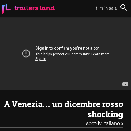
He-Man e i dominatori dell’universo – Spot TV italiano111
film in sala
Cerca
A Venezia… un dicembre rosso
shocking
spot-tv italiano