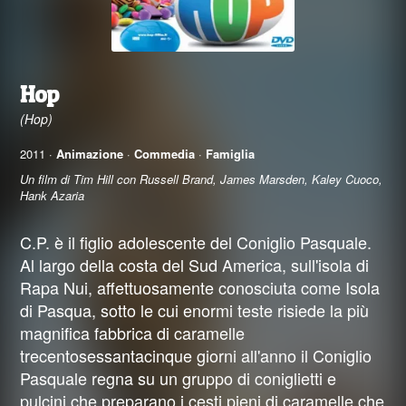
Hop
(Hop)
2011 ·
Animazione
·
Commedia
·
Famiglia
Un film di Tim Hill con Russell Brand, James Marsden, Kaley Cuoco,
Hank Azaria
C.P. è il figlio adolescente del Coniglio Pasquale.
Al largo della costa del Sud America, sull'isola di
Rapa Nui, affettuosamente conosciuta come Isola
di Pasqua, sotto le cui enormi teste risiede la più
magnifica fabbrica di caramelle
trecentosessantacinque giorni all'anno il Coniglio
Pasquale regna su un gruppo di coniglietti e
pulcini che preparano i cesti pieni di caramelle che