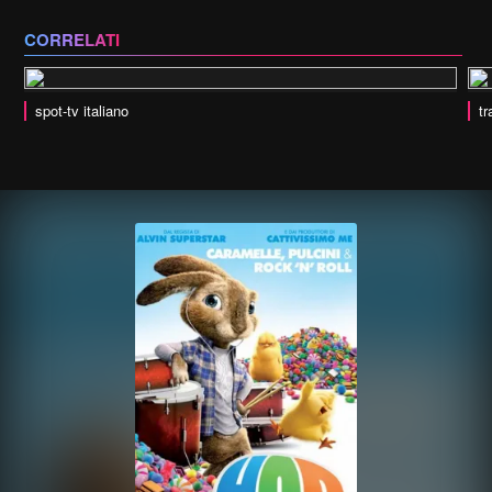
CORRELATI
spot-tv italiano
tr