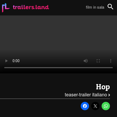
Hop: Teaser Trailer Italiano111
film in sala
Cerca
Hop
teaser-trailer italiano