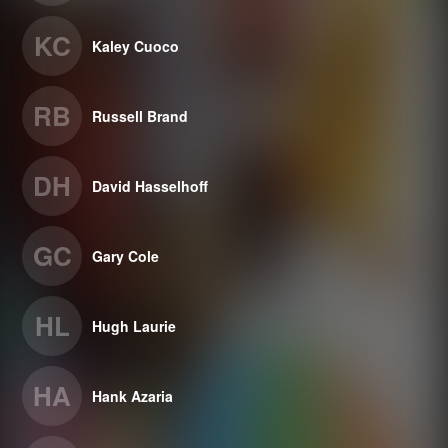
KC
Kaley Cuoco
RB
Russell Brand
DH
David Hasselhoff
GC
Gary Cole
HL
Hugh Laurie
HA
Hank Azaria