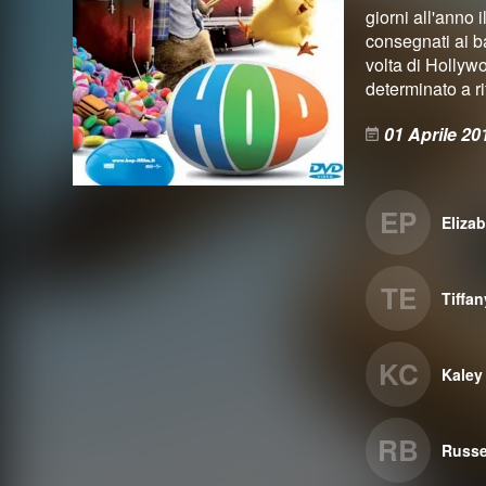
giorni all'anno 
consegnati ai ba
volta di Hollywo
determinato a r
01 Aprile 20
EP
Eliza
TE
Tiffa
KC
Kaley
RB
Russe