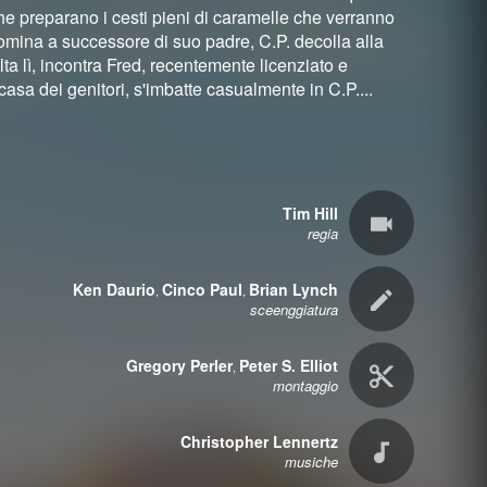
che preparano i cesti pieni di caramelle che verranno
 nomina a successore di suo padre, C.P. decolla alla
ta lì, incontra Fred, recentemente licenziato e
asa dei genitori, s'imbatte casualmente in C.P....
Tim Hill
regia
Ken Daurio
Cinco Paul
Brian Lynch
,
,
sceenggiatura
Gregory Perler
Peter S. Elliot
,
montaggio
Christopher Lennertz
musiche