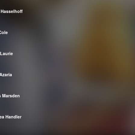
 Hasselhoff
Cole
Laurie
Azaria
s Marsden
ea Handler