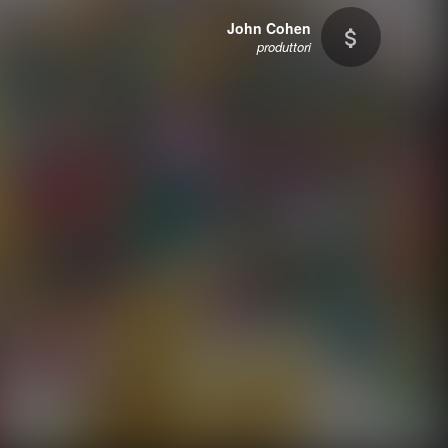
John Cohen
produttori