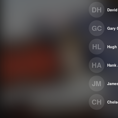
DH
David
GC
Gary 
HL
Hugh 
HA
Hank 
JM
Jame
CH
Chels