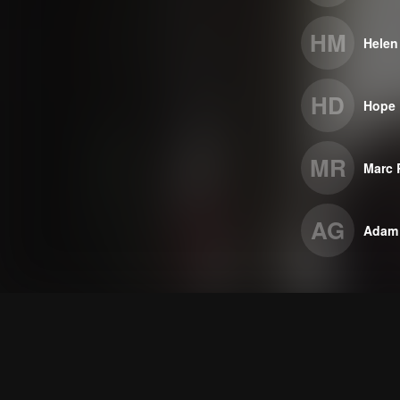
HM
Helen
HD
Hope 
MR
Marc 
AG
Adam