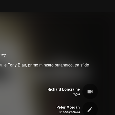
rory
i, e Tony Blair, primo ministro britannico, tra sfide
Richard Loncraine
regia
Peter Morgan
sceenggiatura