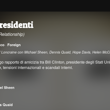
residenti
Relationship)
ico
·
Foreign
rd Loncraine con Michael Sheen, Dennis Quaid, Hope Davis, Helen McC
go rapporto di amicizia tra Bill Clinton, presidente degli Stati Unit
e, tensioni internazionali e scandali interni.
el Sheen
s Quaid