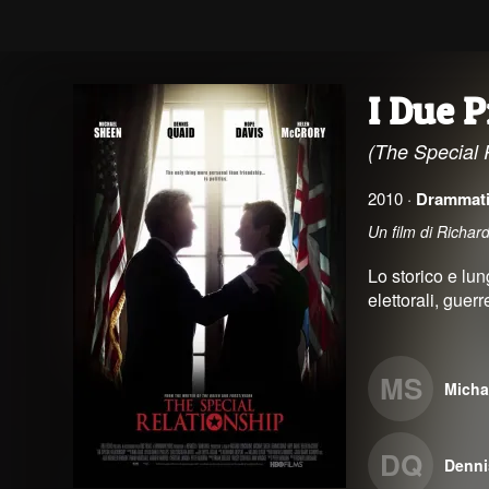
I Due P
(The Special 
2010 ·
Drammat
Un film di Richa
Lo storico e lun
elettorali, guerr
MS
Micha
DQ
Denni